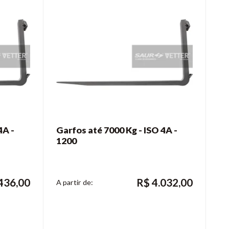
4A -
Garfos até 7000 Kg - ISO 4A -
1200
436,00
R$
4.032,00