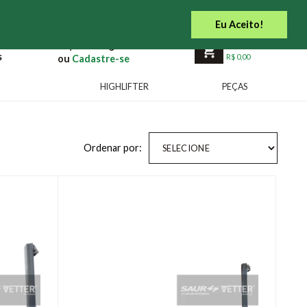
 do Cliente
Acesso Distribuidor
Site Institucional
Eu Aceito!
Faça seu
Login
Carrinho Vazio
s
R$ 0,00
Cadastre-se
HIGHLIFTER
PEÇAS
Ordenar por:
SELECIONE