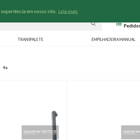
Entre em contato
Minha Lista
Rastreio
Portal
 experiência em nosso site.
Leia mais
Meus
Pedido
TRANSPALETE
EMPILHADEIRA MANUAL
4a