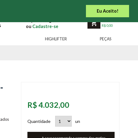
 do Cliente
Acesso Distribuidor
Site Institucional
Eu Aceito!
Faça seu
Login
Carrinho Vazio
s
R$ 0,00
Cadastre-se
HIGHLIFTER
PEÇAS
-
R$ 4.032,00
tados
Quantidade
A saur recomenda a compra dos garfos