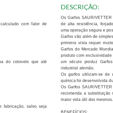
Os Garfos SAUR/VETTER s
calculado com fator de
de alta resistência, forj
uma operação segura e pos
Garfos vão além de simples
primeira vista requer mui
Garfos do Mercado Mundia
produto com exclusividade
na do cotovelo que até
um século produz Garfo
industrial alemão.
Os garfos utilizam-se de
química foi desenvolvida 
Os Garfos SAUR/VETTER 
recomenda a substituição
maior vida útil dos mesmos
 fabricação, salvo seja
BENEFÍCIOS: