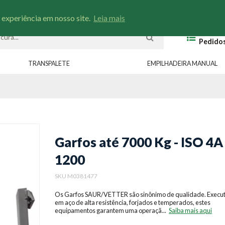
Entre em contato
Minha Lista
Rastreio
Portal
 experiência em nosso site.
Leia mais
Meus
Pedido
TRANSPALETE
EMPILHADEIRA MANUAL
Garfos até 7000 Kg - ISO 4A 
1200
SKU M0381477
Os Garfos SAUR/VETTER são sinônimo de qualidade. Execu
em aço de alta resistência, forjados e temperados, estes
equipamentos garantem uma operaçã...
Saiba mais aqui