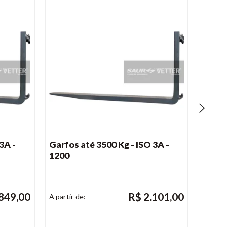
3A -
Garfos até 3500 Kg - ISO 3A -
Garfo
1200
1200
.849,00
R$
2.101,00