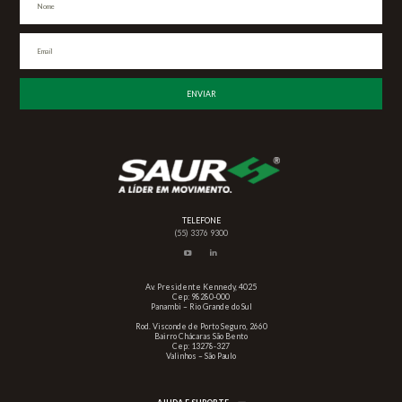
TELEFONE
(55) 3376 9300
Av. Presidente Kennedy, 4025
Cep: 98280-000
Panambi – Rio Grande do Sul
Rod. Visconde de Porto Seguro, 2660
Bairro Chácaras São Bento
Cep: 13278-327
Valinhos – São Paulo