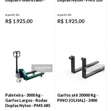
PMS 520 P
N
R$
1.925,00
R$
1.925,00
Paleteira - 3000 kg -
Garfos até 20000 Kg -
Garfos Largos - Rodas
PINO (OLHAL) - 2400
Duplas Nylon - PMS 685
N