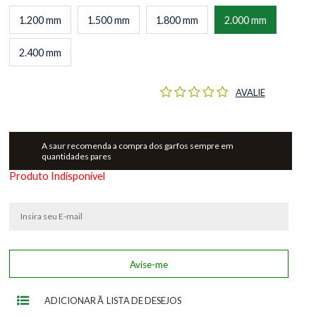
1.200 mm
1.500 mm
1.800 mm
2.000 mm
2.400 mm
AVALIE
A saur recomenda a compra dos garfos sempre em
quantidades pares
Produto Indisponível
ADICIONAR Ã LISTA DE DESEJOS