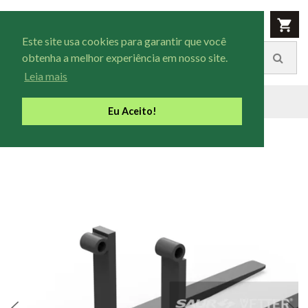
Este site usa cookies para garantir que você
obtenha a melhor experiência em nosso site.
Leia mais
GARFOS
PINO
Até 8.200 Kg
Eu Aceito!